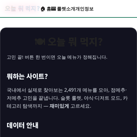
오늘 뭐 먹지?
🏠 홈
🎰 룰렛
소개
개인정보
🍽️ 오늘 뭐 먹지?
고민 끝! 버튼 한 번이면 오늘 메뉴가 정해집니다.
뭐하는 사이트?
국내에서 실제로 찾아보는 2,491개 메뉴를 모아, 점메추·
저메추 고민을 끝냅니다. 슬롯 룰렛, 야식·디저트 모드, 카
테고리 탐색까지 —
재미있게
고르세요.
데이터 안내